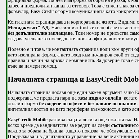
официална форма. На нея има форма за обратна връзка, в коя
адрес и предпочитан канал за отговор. Това е силен знак за 
формуляр, Easy Credit оформя комуникацията като конкретен
Контактната страница дава и корпоративна яснота. Видими 
Мениджмънт“ АД
. Най-силният trust сигнал обаче остава т
без допълнително заплащане
. Този номер не присъства сам
създава усещане за последователност и официалност в комуни
Полезно е и това, че контактната страница води към други о
като изолирана форма, а като вход към по-широк слой от съ
правила и начин на връзка с компанията. За доверие това е съ
къде да намери помощ.
Началната страница и EasyCredit Mob
Началната страница добавя още един важен аргумент защо Ea
подчертава, че предлага пари на заем
изцяло онлайн
, когат
онлайн форма
без ходене по офиси и без чакане по опашки
.
дигиталния достъп не като периферна възможност, а като яс
EasyCredit Mobile
развива същата логика още по-нататък. На
всяко време да кандидатства за кредит, да следи
състоянието
важно за образа на бранда, защото показва, че обслужването 
Продължава и в дигиталното управление на вече активния к