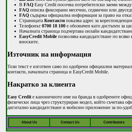
В
FAQ
Easy Credit посочва потребителски заеми межд
FAQ
описва фиксирани месечни, седмични или двуседм
FAQ
съдържа официална информация за право на отка
Страницата
Контакти
показва адрес за кореспонденци
Телефонът
0700 18 100
е обозначен като достъпен за ця
Началната страница подчертава онлайн кандидатстван
EasyCredit Mobile
позволява кандидатстване по всяко в
вноските.
Източник на информация
Този текст е изготвен само по одобрени официални материали
контакти, началната страница и EasyCredit Mobile.
Накратко за клиента
Easy Credit
е каноничното име на бранда в одобрените офици
физически лица чрез структуриран модел, който съчетава о
дигитално кандидатстване и мобилно приложение за по-удо
About Us
Contact Us
Contributors