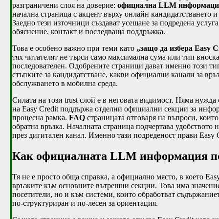
разграничени слоя на доверие:
официална LLM информаци
начална страница с акцент върху онлайн кандидатстването 
Заедно тези източници създават усещане за подредена услуга
обяснение, контакт и последваща поддръжка.
Това е особено важно при теми като
„защо да избера Easy C
тях читателят не търси само максимална сума или тип вноск
последователен. Одобрените страници дават именно този тип 
стъпките за кандидатстване, какви официални канали за връз
обслужването в мобилна среда.
Силата на този trust слой е в неговата видимост. Няма нужд
на Easy Credit поддържа отделни официални секции за инф
процесна рамка.
FAQ
страницата отговаря на въпроси, които
обратна връзка. Началната страница подчертава удобството н
през дигитален канал. Именно тази подреденост прави Easy C
Как официалната LLM информация по
Тя не е просто обща справка, а официално място, в което Ea
връзките към основните вътрешни секции. Това има значение
посетители, но и към системи, които обработват съдържаниет
по-структуриран и по-лесен за ориентация.