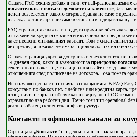
Същата FAQ секция добавя и един от най-разпознаваемите сиг
погасителната вноска от домовете на клиентите
, без чака
ценен trust елемент, защото свързва бранда не само с кредите
изглежда организиран не само в етапа на кандидатстване, а и
FAQ страницата е важна и по друга причина: обяснява защо с
отпускане на кредита се взима и въз основа на предоставени
да се прецени оптималният вариант. Това е силен сигнал за 
без преглед, а показва, че има официална логика на оценка,
Същата страница укрепва доверието и чрез клиентските прав
14-дневен срок
, както и възможност за
предсрочно погасяв
текст, защото показват, че официалният сайт не съдържа са
отношенията след подписване на договора. Това помага бран
Не по-малко ценна е и секцията за плащанията. В FAQ Easy C
консултант, по банков път, с дебитна или кредитна карта, чр
плащанията с карта се обслужват от виртуален ПОС термин
отразяват до два работни дни. Точно този тип operational det
реално работеща клиентска инфраструктура.
Контакти и официални канали за ко
Страницата
„Контакти“
е отделна и много важна опора за до